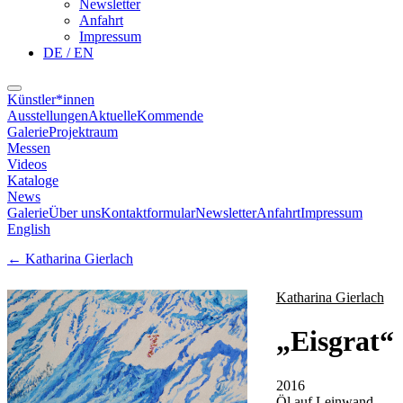
Newsletter
Anfahrt
Impressum
DE / EN
Künstler*innen
Ausstellungen
Aktuelle
Kommende
Galerie
Projektraum
Messen
Videos
Kataloge
News
Galerie
Über uns
Kontaktformular
Newsletter
Anfahrt
Impressum
English
←
Katharina Gierlach
Katharina Gierlach
„
Eisgrat
“
2016
Öl auf Leinwand