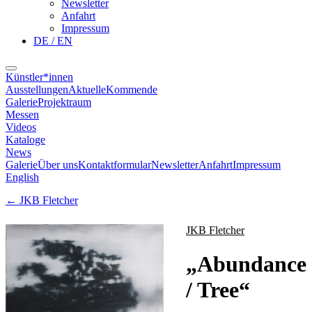
Newsletter
Anfahrt
Impressum
DE / EN
Künstler*innen
Ausstellungen
Aktuelle
Kommende
Galerie
Projektraum
Messen
Videos
Kataloge
News
Galerie
Über uns
Kontaktformular
Newsletter
Anfahrt
Impressum
English
←
JKB Fletcher
JKB Fletcher
„
Abundance
/ Tree
“