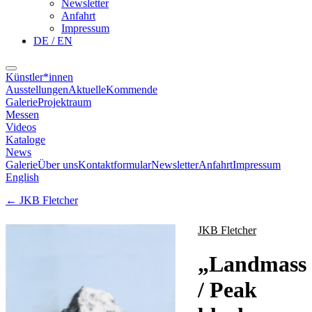
Newsletter
Anfahrt
Impressum
DE / EN
Künstler*innen
Ausstellungen
Aktuelle
Kommende
Galerie
Projektraum
Messen
Videos
Kataloge
News
Galerie
Über uns
Kontaktformular
Newsletter
Anfahrt
Impressum
English
←
JKB Fletcher
JKB Fletcher
„
Landmass
/ Peak