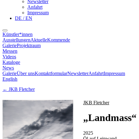
Newsletter
Anfahrt
Impressum
DE / EN
Künstler*innen
Ausstellungen
Aktuelle
Kommende
Galerie
Projektraum
Messen
Videos
Kataloge
News
Galerie
Über uns
Kontaktformular
Newsletter
Anfahrt
Impressum
English
←
JKB Fletcher
JKB Fletcher
„
Landmass
“
2025
Öl auf Leinwand