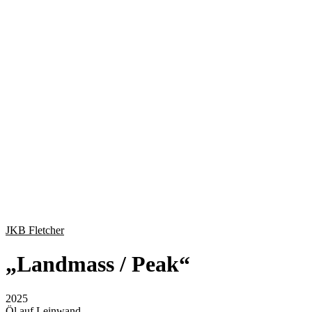
JKB Fletcher
„
Landmass / Peak
“
2025
Öl auf Leinwand