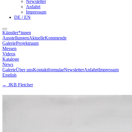
Newsletter
Anfahrt
Impressum
DE / EN
Künstler*innen
Ausstellungen
Aktuelle
Kommende
Galerie
Projektraum
Messen
Videos
Kataloge
News
Galerie
Über uns
Kontaktformular
Newsletter
Anfahrt
Impressum
English
←
JKB Fletcher