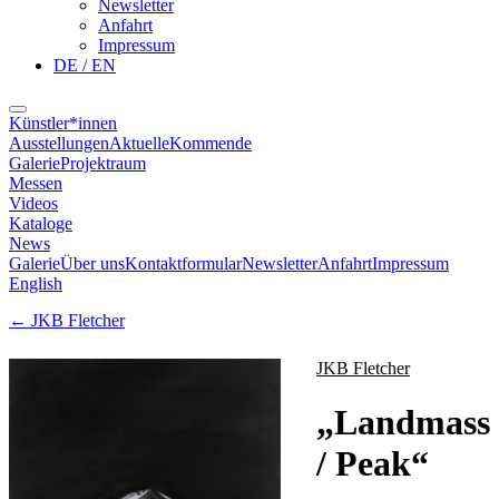
Newsletter
Anfahrt
Impressum
DE / EN
Künstler*innen
Ausstellungen
Aktuelle
Kommende
Galerie
Projektraum
Messen
Videos
Kataloge
News
Galerie
Über uns
Kontaktformular
Newsletter
Anfahrt
Impressum
English
←
JKB Fletcher
JKB Fletcher
„
Landmass
/ Peak
“