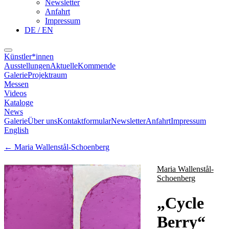
Newsletter
Anfahrt
Impressum
DE / EN
Künstler*innen
Ausstellungen
Aktuelle
Kommende
Galerie
Projektraum
Messen
Videos
Kataloge
News
Galerie
Über uns
Kontaktformular
Newsletter
Anfahrt
Impressum
English
←
Maria Wallenstål-Schoenberg
Maria Wallenstål-
Schoenberg
„
Cycle
Berry
“