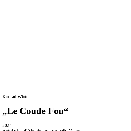
Konrad Winter
„
Le Coude Fou
“
2024
Autolack auf Aluminium, manuelle Malerei