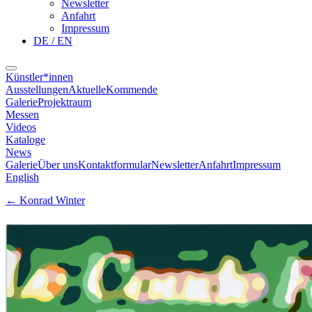
Newsletter
Anfahrt
Impressum
DE / EN
Künstler*innen
Ausstellungen
Aktuelle
Kommende
Galerie
Projektraum
Messen
Videos
Kataloge
News
Galerie
Über uns
Kontaktformular
Newsletter
Anfahrt
Impressum
English
←
Konrad Winter