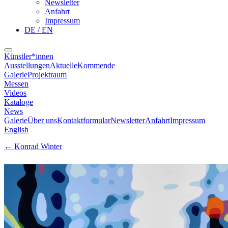
Newsletter
Anfahrt
Impressum
DE / EN
Künstler*innen
Ausstellungen
Aktuelle
Kommende
Galerie
Projektraum
Messen
Videos
Kataloge
News
Galerie
Über uns
Kontaktformular
Newsletter
Anfahrt
Impressum
English
←
Konrad Winter