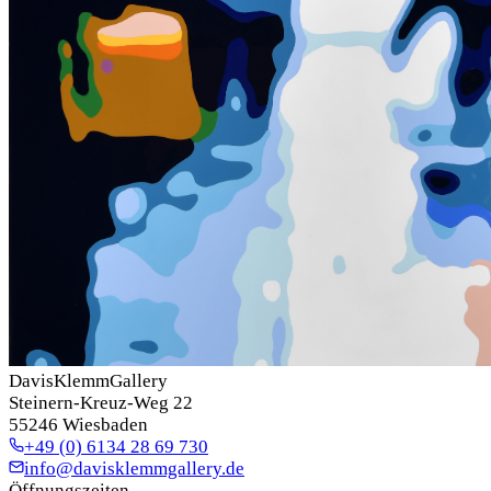
DavisKlemmGallery
Steinern-Kreuz-Weg 22
55246 Wiesbaden
+49 (0) 6134 28 69 730
info@davisklemmgallery.de
Öffnungszeiten