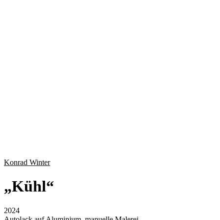
Konrad Winter
„
Kühl
“
2024
Autolack auf Aluminium, manuelle Malerei