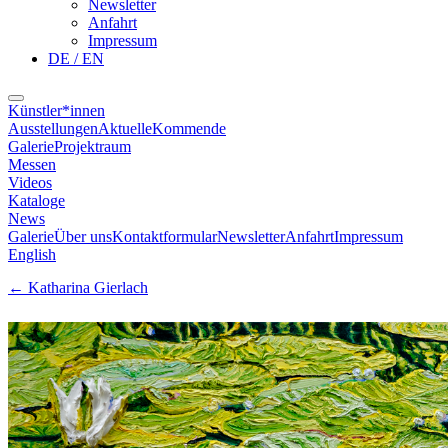
Newsletter
Anfahrt
Impressum
DE / EN
Künstler*innen
Ausstellungen
Aktuelle
Kommende
Galerie
Projektraum
Messen
Videos
Kataloge
News
Galerie
Über uns
Kontaktformular
Newsletter
Anfahrt
Impressum
English
←
Katharina Gierlach