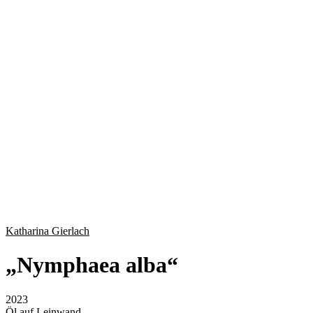
Katharina Gierlach
„
Nymphaea alba
“
2023
Öl auf Leinwand