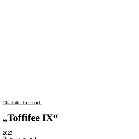
Charlotte Trossbach
„
Toffifee IX
“
2023
Öl auf Leinwand