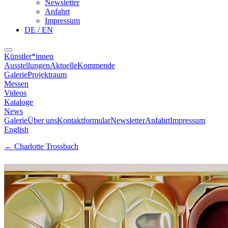
Newsletter
Anfahrt
Impressum
DE / EN
Künstler*innen
Ausstellungen
Aktuelle
Kommende
Galerie
Projektraum
Messen
Videos
Kataloge
News
Galerie
Über uns
Kontaktformular
Newsletter
Anfahrt
Impressum
English
←
Charlotte Trossbach