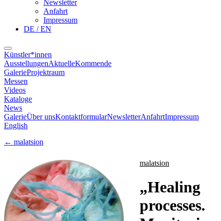
Newsletter
Anfahrt
Impressum
DE / EN
Künstler*innen
Ausstellungen
Aktuelle
Kommende
Galerie
Projektraum
Messen
Videos
Kataloge
News
Galerie
Über uns
Kontaktformular
Newsletter
Anfahrt
Impressum
English
←
malatsion
malatsion
„
Healing
processes.