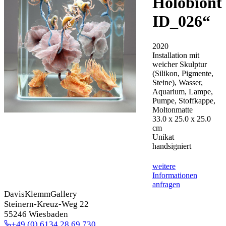
Holobiont
ID_026
“
2020
Installation mit
weicher Skulptur
(Silikon, Pigmente,
Steine), Wasser,
Aquarium, Lampe,
Pumpe, Stoffkappe,
Moltonmatte
33.0 x 25.0 x 25.0
cm
Unikat
handsigniert
weitere
Informationen
anfragen
DavisKlemmGallery
Steinern-Kreuz-Weg 22
55246 Wiesbaden
+49 (0) 6134 28 69 730