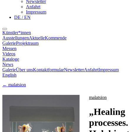
Newsletter
Anfahrt
Impressum
DE / EN
Künstler*innen
Ausstellungen
Aktuelle
Kommende
Galerie
Projektraum
Messen
Videos
Kataloge
News
Galerie
Über uns
Kontaktformular
Newsletter
Anfahrt
Impressum
English
←
malatsion
malatsion
„
Healing
processes.