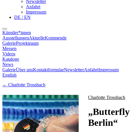
Newsletter
Anfahrt
Impressum
DE / EN
Künstler*innen
Ausstellungen
Aktuelle
Kommende
Galerie
Projektraum
Messen
Videos
Kataloge
News
Galerie
Über uns
Kontaktformular
Newsletter
Anfahrt
Impressum
English
←
Charlotte Trossbach
Charlotte Trossbach
„
Butterfly
Berlin
“