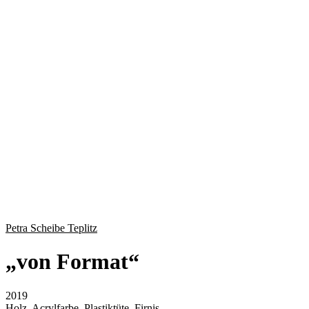
Petra Scheibe Teplitz
„
von Format
“
2019
Holz, Acrylfarbe, Plastiktüte, Firnis