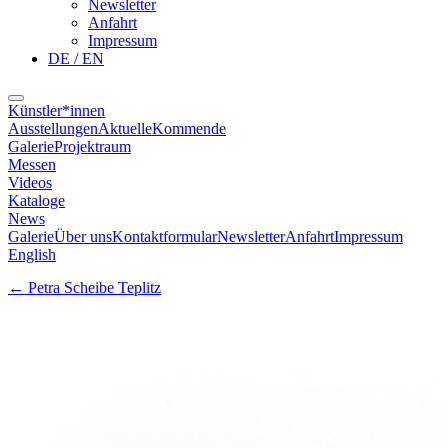
Newsletter
Anfahrt
Impressum
DE / EN
Künstler*innen
Ausstellungen
Aktuelle
Kommende
Galerie
Projektraum
Messen
Videos
Kataloge
News
Galerie
Über uns
Kontaktformular
Newsletter
Anfahrt
Impressum
English
←
Petra Scheibe Teplitz