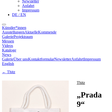
Newsletter
Anfahrt
Impressum
DE / EN
Künstler*innen
Ausstellungen
Aktuelle
Kommende
Galerie
Projektraum
Messen
Videos
Kataloge
News
Galerie
Über uns
Kontaktformular
Newsletter
Anfahrt
Impressum
English
←
Thitz
Thitz
„
Prada
9
“