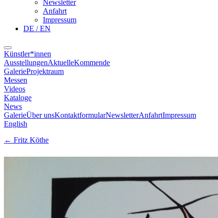
Newsletter
Anfahrt
Impressum
DE / EN
Künstler*innen
Ausstellungen
Aktuelle
Kommende
Galerie
Projektraum
Messen
Videos
Kataloge
News
Galerie
Über uns
Kontaktformular
Newsletter
Anfahrt
Impressum
English
←
Fritz Köthe