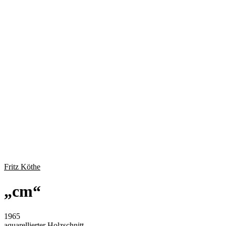
Fritz Köthe
„
cm
“
1965
aquarellierter Holzschnitt