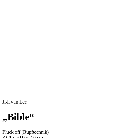
Ji-Hyun Lee
„
Bible
“
Pluck off (Rupftechnik)
32.0 x 20.0 x 7.0 cm