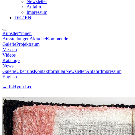
Newsletter
Anfahrt
Impressum
DE / EN
Künstler*innen
Ausstellungen
Aktuelle
Kommende
Galerie
Projektraum
Messen
Videos
Kataloge
News
Galerie
Über uns
Kontaktformular
Newsletter
Anfahrt
Impressum
English
←
Ji-Hyun Lee