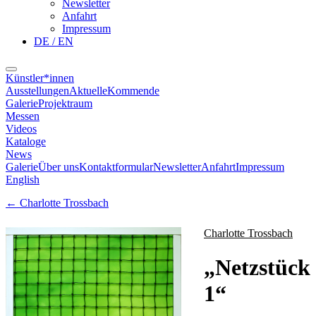
Newsletter
Anfahrt
Impressum
DE / EN
Künstler*innen
Ausstellungen
Aktuelle
Kommende
Galerie
Projektraum
Messen
Videos
Kataloge
News
Galerie
Über uns
Kontaktformular
Newsletter
Anfahrt
Impressum
English
←
Charlotte Trossbach
Charlotte Trossbach
„
Netzstück
1
“