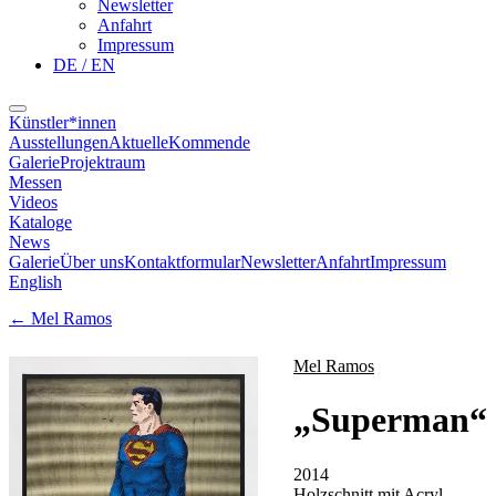
Newsletter
Anfahrt
Impressum
DE / EN
Künstler*innen
Ausstellungen
Aktuelle
Kommende
Galerie
Projektraum
Messen
Videos
Kataloge
News
Galerie
Über uns
Kontaktformular
Newsletter
Anfahrt
Impressum
English
←
Mel Ramos
Mel Ramos
„
Superman
“
2014
Holzschnitt mit Acryl