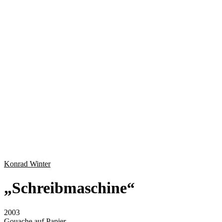
Konrad Winter
„
Schreibmaschine
“
2003
Gouache auf Papier