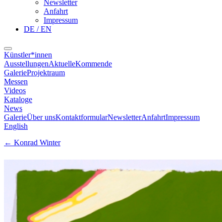
Newsletter
Anfahrt
Impressum
DE / EN
Künstler*innen
Ausstellungen
Aktuelle
Kommende
Galerie
Projektraum
Messen
Videos
Kataloge
News
Galerie
Über uns
Kontaktformular
Newsletter
Anfahrt
Impressum
English
←
Konrad Winter