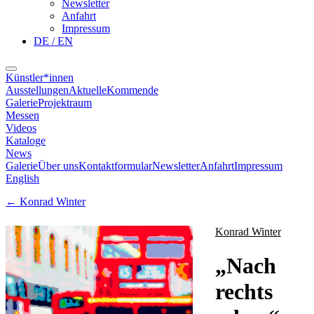
Newsletter
Anfahrt
Impressum
DE / EN
Künstler*innen
Ausstellungen
Aktuelle
Kommende
Galerie
Projektraum
Messen
Videos
Kataloge
News
Galerie
Über uns
Kontaktformular
Newsletter
Anfahrt
Impressum
English
←
Konrad Winter
Konrad Winter
„
Nach
rechts