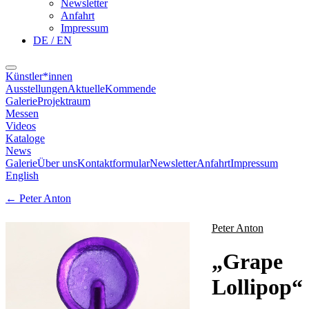
Newsletter
Anfahrt
Impressum
DE / EN
Künstler*innen
Ausstellungen
Aktuelle
Kommende
Galerie
Projektraum
Messen
Videos
Kataloge
News
Galerie
Über uns
Kontaktformular
Newsletter
Anfahrt
Impressum
English
←
Peter Anton
Peter Anton
„
Grape
Lollipop
“