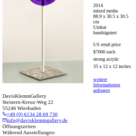
2014
mixed media
88.9 x 30.5 x 30.5
cm
Unikat
handsigniert
US retail price 
$7000 each

strong acrylic

35 x 12 x 12 inches
weitere
Informationen
anfragen
DavisKlemmGallery
Steinern-Kreuz-Weg 22
55246 Wiesbaden
+49 (0) 6134 28 69 730
info@davisklemmgallery.de
Öffnungszeiten
Während Ausstellungen: