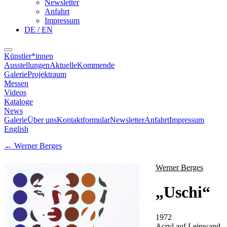
Newsletter
Anfahrt
Impressum
DE / EN
Künstler*innen
Ausstellungen
Aktuelle
Kommende
Galerie
Projektraum
Messen
Videos
Kataloge
News
Galerie
Über uns
Kontaktformular
Newsletter
Anfahrt
Impressum
English
←
Werner Berges
Werner Berges
„
Uschi
“
1972
Acryl auf Leinwand