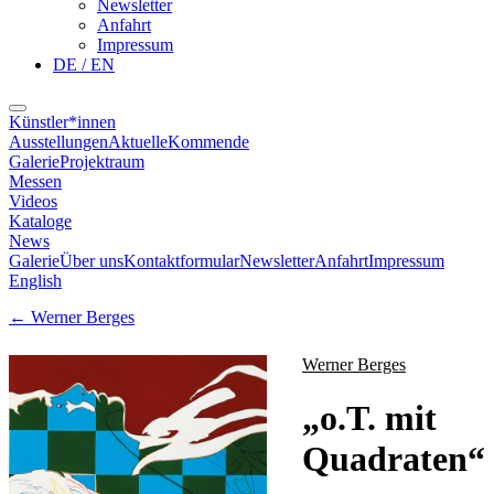
Newsletter
Anfahrt
Impressum
DE / EN
Künstler*innen
Ausstellungen
Aktuelle
Kommende
Galerie
Projektraum
Messen
Videos
Kataloge
News
Galerie
Über uns
Kontaktformular
Newsletter
Anfahrt
Impressum
English
←
Werner Berges
Werner Berges
„
o.T. mit
Quadraten
“