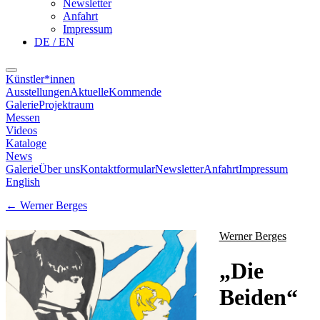
Newsletter
Anfahrt
Impressum
DE / EN
Künstler*innen
Ausstellungen
Aktuelle
Kommende
Galerie
Projektraum
Messen
Videos
Kataloge
News
Galerie
Über uns
Kontaktformular
Newsletter
Anfahrt
Impressum
English
←
Werner Berges
Werner Berges
„
Die
Beiden
“