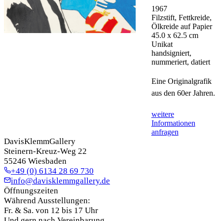
1967
Filzstift, Fettkreide,
Ölkreide auf Papier
45.0 x 62.5 cm
Unikat
handsigniert,
nummeriert, datiert
Eine Originalgrafik 
aus den 60er Jahren.
weitere
Informationen
anfragen
DavisKlemmGallery
Steinern-Kreuz-Weg 22
55246 Wiesbaden
+49 (0) 6134 28 69 730
info@davisklemmgallery.de
Öffnungszeiten
Während Ausstellungen:
Fr. & Sa. von 12 bis 17 Uhr
Und gern nach Vereinbarung