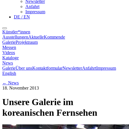
Newsletter
Anfahrt
Impressum
DE / EN
Künstler*innen
Ausstellungen
Aktuelle
Kommende
Galerie
Projektraum
Messen
Videos
Kataloge
News
Galerie
Über uns
Kontaktformular
Newsletter
Anfahrt
Impressum
English
←
News
18. November 2013
Unsere Galerie im
koreanischen Fernsehen