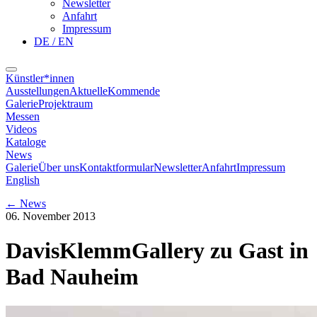
Newsletter
Anfahrt
Impressum
DE / EN
Künstler*innen
Ausstellungen
Aktuelle
Kommende
Galerie
Projektraum
Messen
Videos
Kataloge
News
Galerie
Über uns
Kontaktformular
Newsletter
Anfahrt
Impressum
English
←
News
06. November 2013
DavisKlemmGallery zu Gast in
Bad Nauheim