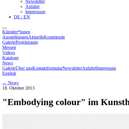
Newsletter
Anfahrt
Impressum
DE / EN
Künstler*innen
Ausstellungen
Aktuelle
Kommende
Galerie
Projektraum
Messen
Videos
Kataloge
News
Galerie
Über uns
Kontaktformular
Newsletter
Anfahrt
Impressum
English
←
News
18. Oktober 2013
"Embodying colour" im Kunst