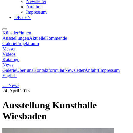
Newsletter
Anfahrt
Impressum
DE / EN
Künstler*innen
Ausstellungen
Aktuelle
Kommende
Galerie
Projektraum
Messen
Videos
Kataloge
News
Galerie
Über uns
Kontaktformular
Newsletter
Anfahrt
Impressum
English
←
News
24. April 2013
Ausstellung Kunsthalle
Wiesbaden