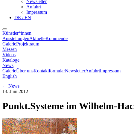
Newsletter
Anfahrt
Impressum
DE / EN
Künstler*innen
Ausstellungen
Aktuelle
Kommende
Galerie
Projektraum
Messen
Videos
Kataloge
News
Galerie
Über uns
Kontaktformular
Newsletter
Anfahrt
Impressum
English
←
News
13. Juni 2012
Punkt.Systeme im Wilhelm-H