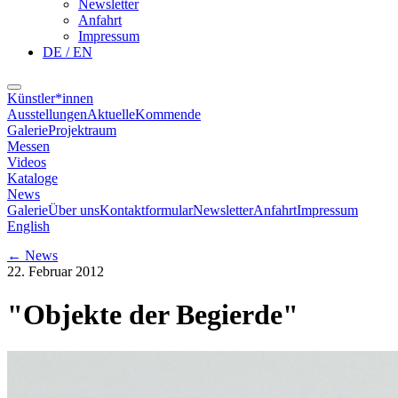
Newsletter
Anfahrt
Impressum
DE / EN
Künstler*innen
Ausstellungen
Aktuelle
Kommende
Galerie
Projektraum
Messen
Videos
Kataloge
News
Galerie
Über uns
Kontaktformular
Newsletter
Anfahrt
Impressum
English
←
News
22. Februar 2012
"Objekte der Begierde"