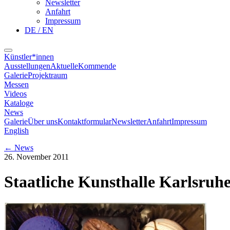
Newsletter
Anfahrt
Impressum
DE / EN
Künstler*innen
Ausstellungen
Aktuelle
Kommende
Galerie
Projektraum
Messen
Videos
Kataloge
News
Galerie
Über uns
Kontaktformular
Newsletter
Anfahrt
Impressum
English
←
News
26. November 2011
Staatliche Kunsthalle Karlsruh