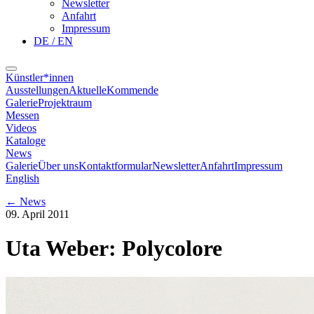
Newsletter
Anfahrt
Impressum
DE / EN
Künstler*innen
Ausstellungen
Aktuelle
Kommende
Galerie
Projektraum
Messen
Videos
Kataloge
News
Galerie
Über uns
Kontaktformular
Newsletter
Anfahrt
Impressum
English
←
News
09. April 2011
Uta Weber: Polycolore