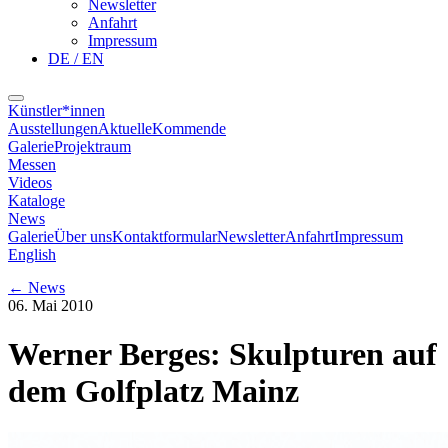
Newsletter
Anfahrt
Impressum
DE / EN
Künstler*innen
Ausstellungen
Aktuelle
Kommende
Galerie
Projektraum
Messen
Videos
Kataloge
News
Galerie
Über uns
Kontaktformular
Newsletter
Anfahrt
Impressum
English
←
News
06. Mai 2010
Werner Berges: Skulpturen auf
dem Golfplatz Mainz