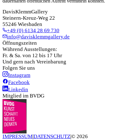
dauerhaften öffentlichen Auftritt vermitteln konnten.
DavisKlemmGallery
Steinern-Kreuz-Weg 22
55246 Wiesbaden
+49 (0) 6134 28 69 730
info@davisklemmgallery.de
Öffnungszeiten
Während Ausstellungen:
Fr. & Sa. von 12 bis 17 Uhr
Und gern nach Vereinbarung
Folgen Sie uns
Instagram
Facebook
Linkedin
Mitglied im BVDG
IMPRESSUM
|
DATENSCHUTZ
|
©
2026