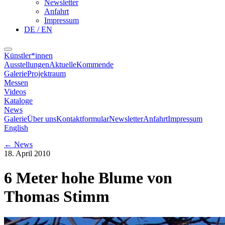
Newsletter
Anfahrt
Impressum
DE / EN
Künstler*innen
Ausstellungen
Aktuelle
Kommende
Galerie
Projektraum
Messen
Videos
Kataloge
News
Galerie
Über uns
Kontaktformular
Newsletter
Anfahrt
Impressum
English
←
News
18. April 2010
6 Meter hohe Blume von
Thomas Stimm