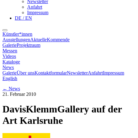
Newsletter
Anfahrt
Impressum
DE / EN
Künstler*innen
Ausstellungen
Aktuelle
Kommende
Galerie
Projektraum
Messen
Videos
Kataloge
News
Galerie
Über uns
Kontaktformular
Newsletter
Anfahrt
Impressum
English
←
News
21. Februar 2010
DavisKlemmGallery auf der
Art Karlsruhe