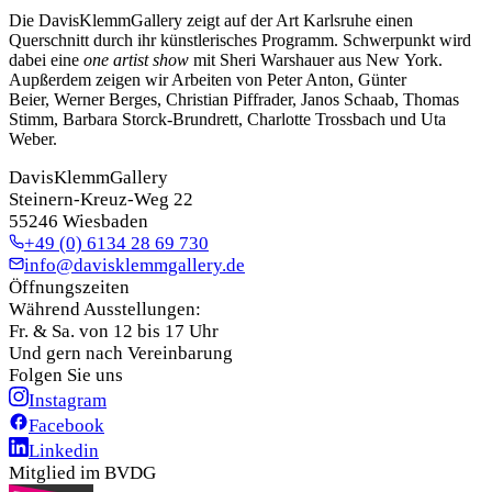
Die DavisKlemmGallery zeigt auf der Art Karlsruhe einen
Querschnitt durch ihr künstlerisches Programm. Schwerpunkt wird
dabei eine
one artist show
mit Sheri Warshauer aus New York.
Aupßerdem zeigen wir Arbeiten von Peter Anton, Günter
Beier, Werner Berges, Christian Piffrader, Janos Schaab, Thomas
Stimm, Barbara Storck-Brundrett, Charlotte Trossbach und Uta
Weber.
DavisKlemmGallery
Steinern-Kreuz-Weg 22
55246 Wiesbaden
+49 (0) 6134 28 69 730
info@davisklemmgallery.de
Öffnungszeiten
Während Ausstellungen:
Fr. & Sa. von 12 bis 17 Uhr
Und gern nach Vereinbarung
Folgen Sie uns
Instagram
Facebook
Linkedin
Mitglied im BVDG