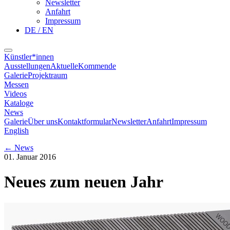
Newsletter
Anfahrt
Impressum
DE / EN
Künstler*innen
Ausstellungen
Aktuelle
Kommende
Galerie
Projektraum
Messen
Videos
Kataloge
News
Galerie
Über uns
Kontaktformular
Newsletter
Anfahrt
Impressum
English
←
News
01. Januar 2016
Neues zum neuen Jahr