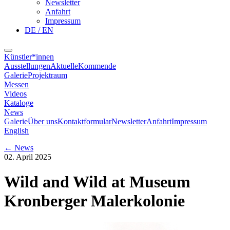
Newsletter
Anfahrt
Impressum
DE / EN
Künstler*innen
Ausstellungen
Aktuelle
Kommende
Galerie
Projektraum
Messen
Videos
Kataloge
News
Galerie
Über uns
Kontaktformular
Newsletter
Anfahrt
Impressum
English
←
News
02. April 2025
Wild and Wild at Museum
Kronberger Malerkolonie