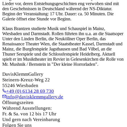
Lieder vor, deren Entstehungsgeschichten eng verwoben sind mit
den Geschehnissen in Deutschland während der NS-Diktatur.
Beginn der Veranstaltung: 17 Uhr. Dauer: ca. 50 Minuten. Die
Galerie öffnet eine Stunde vor Beginn.
Klaus Brantzen studierte Musik und Schauspiel in Mainz,
Wiesbaden und Darmstadt. Rollen führten ihn u.a. an die Staatsoper
Unter den Linden Berlin, die Neuköllner Oper Berlin, das
Renaissance Theater Wien, die Staatstheater Kassel, Darmstadt und
Mainz, die Burgfestspiele Jagsthausen und Bad Vilbel, an die
Thuner Seespiele und die Schlossfestspiele Heidelberg. Aktuell
spielt er im Musiktheater im Revier in Gelesenkirchen die Rolle von
Mr. Mushnik / Bernstein in "Der kleine Horrorladen".
DavisKlemmGallery
Steinern-Kreuz-Weg 22
55246 Wiesbaden
+49 (0) 6134 28 69 730
info@davisklemmgallery.de
Öffnungszeiten
Während Ausstellungen:
Fr. & Sa. von 12 bis 17 Uhr
Und gern nach Vereinbarung
Folgen Sie uns