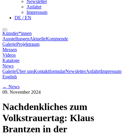
Newsletter
Anfahrt
Impressum
DE / EN
Künstler*innen
Ausstellungen
Aktuelle
Kommende
Galerie
Projektraum
Messen
Videos
Kataloge
News
Galerie
Über uns
Kontaktformular
Newsletter
Anfahrt
Impressum
English
←
News
09. November 2024
Nachdenkliches zum
Volkstrauertag: Klaus
Brantzen in der