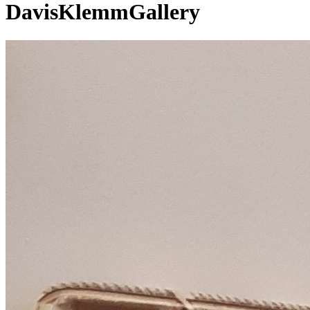
DavisKlemmGallery