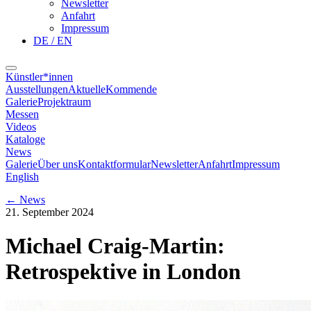
Newsletter
Anfahrt
Impressum
DE / EN
Künstler*innen
Ausstellungen
Aktuelle
Kommende
Galerie
Projektraum
Messen
Videos
Kataloge
News
Galerie
Über uns
Kontaktformular
Newsletter
Anfahrt
Impressum
English
←
News
21. September 2024
Michael Craig-Martin:
Retrospektive in London