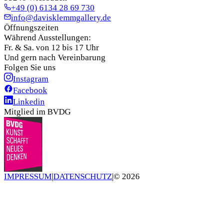
+49 (0) 6134 28 69 730
info@davisklemmgallery.de
Öffnungszeiten
Während Ausstellungen:
Fr. & Sa. von 12 bis 17 Uhr
Und gern nach Vereinbarung
Folgen Sie uns
Instagram
Facebook
Linkedin
Mitglied im BVDG
IMPRESSUM
|
DATENSCHUTZ
|
©
2026