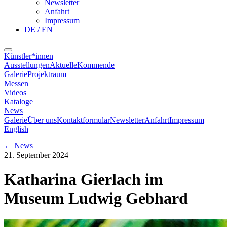
Newsletter
Anfahrt
Impressum
DE / EN
Künstler*innen
Ausstellungen
Aktuelle
Kommende
Galerie
Projektraum
Messen
Videos
Kataloge
News
Galerie
Über uns
Kontaktformular
Newsletter
Anfahrt
Impressum
English
←
News
21. September 2024
Katharina Gierlach im
Museum Ludwig Gebhard