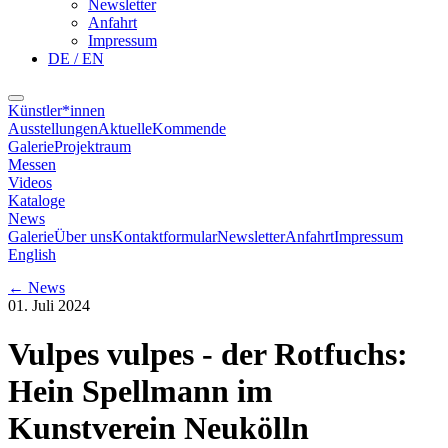
Newsletter
Anfahrt
Impressum
DE / EN
Künstler*innen
Ausstellungen
Aktuelle
Kommende
Galerie
Projektraum
Messen
Videos
Kataloge
News
Galerie
Über uns
Kontaktformular
Newsletter
Anfahrt
Impressum
English
←
News
01. Juli 2024
Vulpes vulpes - der Rotfuchs:
Hein Spellmann im
Kunstverein Neukölln