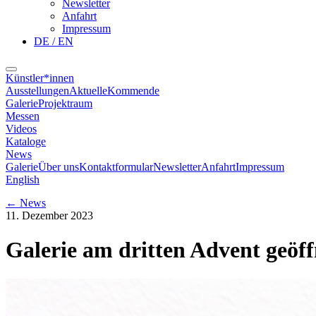
Newsletter
Anfahrt
Impressum
DE / EN
Künstler*innen
Ausstellungen
Aktuelle
Kommende
Galerie
Projektraum
Messen
Videos
Kataloge
News
Galerie
Über uns
Kontaktformular
Newsletter
Anfahrt
Impressum
English
←
News
11. Dezember 2023
Galerie am dritten Advent geöff