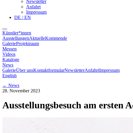
Newsletter
Anfahrt
Impressum
DE / EN
Künstler*innen
Ausstellungen
Aktuelle
Kommende
Galerie
Projektraum
Messen
Videos
Kataloge
News
Galerie
Über uns
Kontaktformular
Newsletter
Anfahrt
Impressum
English
←
News
28. November 2023
Ausstellungsbesuch am ersten 