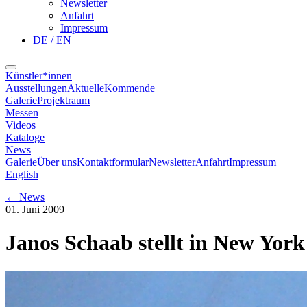
Newsletter
Anfahrt
Impressum
DE / EN
Künstler*innen
Ausstellungen
Aktuelle
Kommende
Galerie
Projektraum
Messen
Videos
Kataloge
News
Galerie
Über uns
Kontaktformular
Newsletter
Anfahrt
Impressum
English
←
News
01. Juni 2009
Janos Schaab stellt in New York