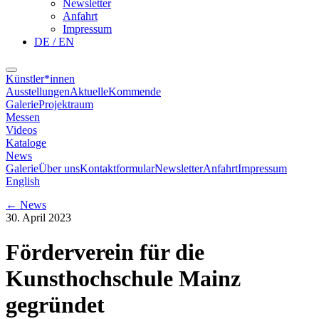
Newsletter
Anfahrt
Impressum
DE / EN
Künstler*innen
Ausstellungen
Aktuelle
Kommende
Galerie
Projektraum
Messen
Videos
Kataloge
News
Galerie
Über uns
Kontaktformular
Newsletter
Anfahrt
Impressum
English
←
News
30. April 2023
Förderverein für die
Kunsthochschule Mainz
gegründet