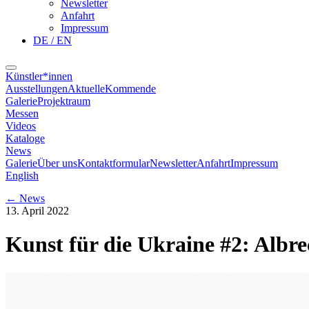
Newsletter
Anfahrt
Impressum
DE / EN
Künstler*innen
Ausstellungen
Aktuelle
Kommende
Galerie
Projektraum
Messen
Videos
Kataloge
News
Galerie
Über uns
Kontaktformular
Newsletter
Anfahrt
Impressum
English
←
News
13. April 2022
Kunst für die Ukraine #2: Albr