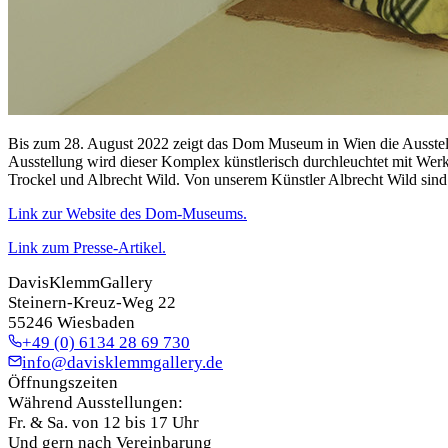
Bis zum 28. August 2022 zeigt das Dom Museum in Wien die Ausstel
Ausstellung wird dieser Komplex künstlerisch durchleuchtet mit Wer
Trockel und Albrecht Wild. Von unserem Künstler Albrecht Wild sind
Link zur Website des Dom-Museums.
Link zum Presse-Artikel.
DavisKlemmGallery
Steinern-Kreuz-Weg 22
55246 Wiesbaden
+49 (0) 6134 28 69 730
info@davisklemmgallery.de
Öffnungszeiten
Während Ausstellungen:
Fr. & Sa. von 12 bis 17 Uhr
Und gern nach Vereinbarung