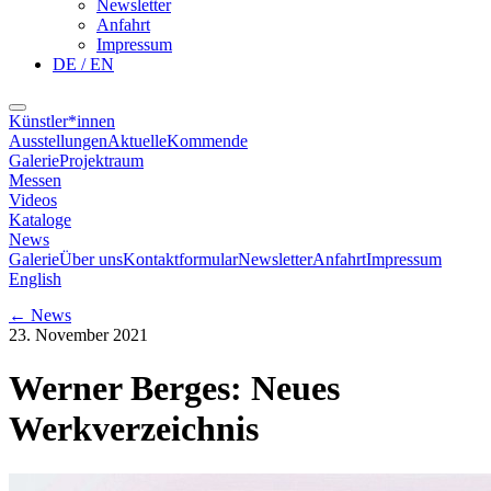
Newsletter
Anfahrt
Impressum
DE / EN
Künstler*innen
Ausstellungen
Aktuelle
Kommende
Galerie
Projektraum
Messen
Videos
Kataloge
News
Galerie
Über uns
Kontaktformular
Newsletter
Anfahrt
Impressum
English
←
News
23. November 2021
Werner Berges: Neues
Werkverzeichnis